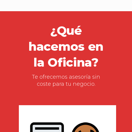
¿Qué
hacemos en
la Oficina?
Te ofrecemos asesoría sin
coste para tu negocio.